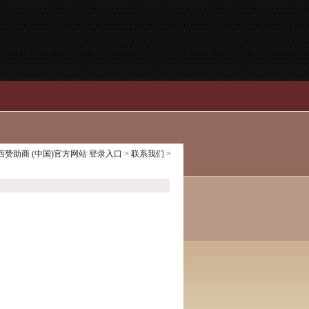
尔西赞助商 (中国)官方网站 登录入口
>
联系我们
>