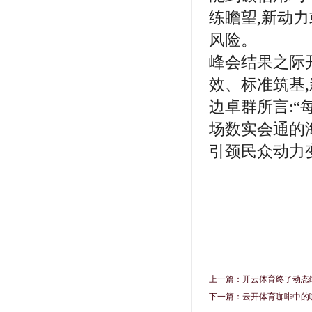
练瞻望,新动力
风险。
峰会结果之际开
效、标准筑基,
边卓群所言:“
场数实会通的
引颈民众动力
上一篇：
开云体育终了动态绿
尔西赞助商 (中国)官方网站
下一篇：
云开体育咖啡中的咖