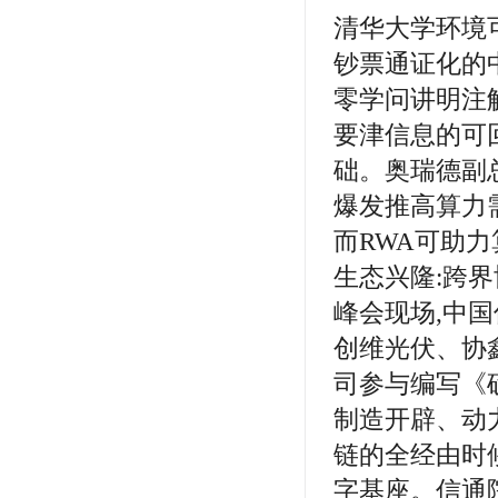
清华大学环境
钞票通证化的
零学问讲明注
要津信息的可
础。奥瑞德副
爆发推高算力
而RWA可助
生态兴隆:跨
峰会现场,中
创维光伏、协
司参与编写《
制造开辟、动
链的全经由时
字基座。信通