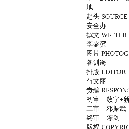
地。
起头 SOURCE
安全办
撰文 WRITER
李盛滨
图片 PHOTOG
各训诲
排版 EDITOR
胥文丽
责编 RESPONS
初审：数字+
二审：邓振武
终审：陈剑
版权 COPYRI