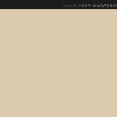
Powered by
开云官网kaiyun切尔西赞助