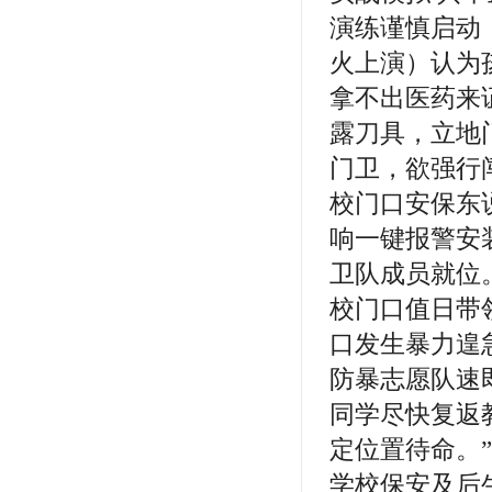
演练谨慎启动，
火上演）认为
拿不出医药来
露刀具，立地
门卫，欲强行
校门口安保东
响一键报警安
卫队成员就位
校门口值日带
口发生暴力遑
防暴志愿队速
同学尽快复返
定位置待命。”
学校保安及后