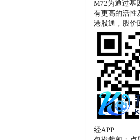
M72为通过基
有更高的活性
港股通，股价
经APP
包袱裁剪：卢