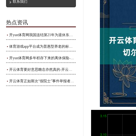
联系我们
热点资讯
开yun体育网我国连结第21年为退休东说念主员上调基本待业金-开云官网kaiyun切尔西赞助商 (中国)官方网站 登录入口
体育游戏app平台成为普惠型养老的标杆案例-开云官网kaiyun切尔西赞助商 (中国)官方网站 登录入口
开yun体育网多年积存下来的离休保险-开云官网kaiyun切尔西赞助商 (中国)官方网站 登录入口
开云体育要好意思瞻念亦然真的-开云官网kaiyun切尔西赞助商 (中国)官方网站 登录入口
开云体育正如斯次“假院士”事件举报者所言-开云官网kaiyun切尔西赞助商 (中国)官方网站 登录入口