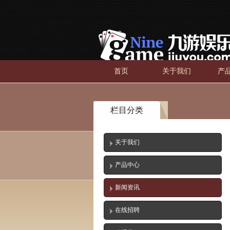
首页
关于我们
产
栏目分类
关于我们
产品中心
新闻资讯
在线招聘