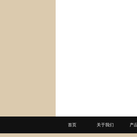
首页
关于我们
产