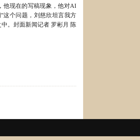
他现在的写稿现象，他对AI
期”这个问题，刘慈欣坦言我方
中。封面新闻记者 罗彬月 陈