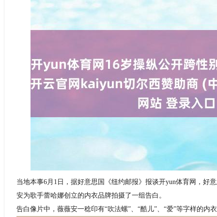
当地本事6月1日，据好意思国《纽约邮报》报谈开yun体育网，好
安为歌手蕾哈娜创立的内衣品牌拍摄了一组告白。
告白像片中，薇薇安一稔印有“吹法螺”、“酷儿”、“爱”等字样的内