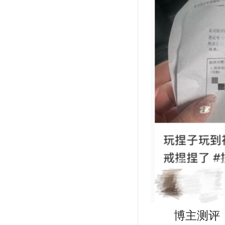
博主测评：部