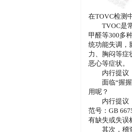
在TOVC检测
TVOC是常
甲醛等300多
统功能失调，
力、胸闷等症
恶心等症状。
内行提议：选
面临“握握”
用呢？
内行提议，
范号：GB 6675
有缺失或失误
其次，稽查是