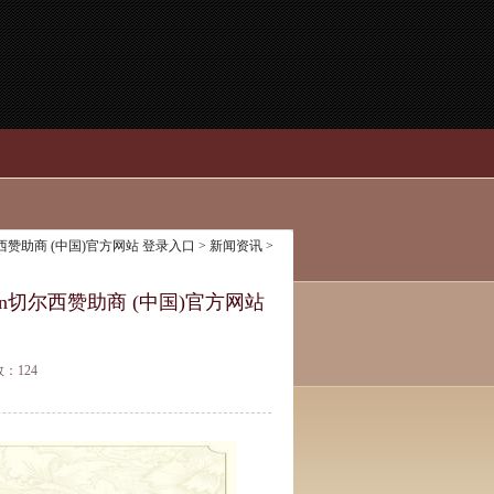
尔西赞助商 (中国)官方网站 登录入口
>
新闻资讯
>
n切尔西赞助商 (中国)官方网站
数：124