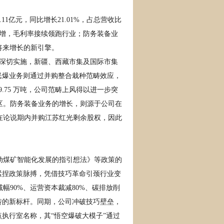
1亿元，同比增长21.01%，占总营收比
中有增，毛利率接续领跑行业；防务装备业
为将来增长的新引擎。
的深切实施，新疆、西藏市集及国际市集
民爆业务则通过并购整合栽种范畴效应，
9.75 万吨，公司范畴上风得以进一步突
区。防务装备业务的增长，则源于公司在
在论说期内并购江苏红光剩余股权，因此
推动煤矿智能化发展的指引想法》等政策的
紧捏政策脉搏，凭借技巧革命引颈行业变
90%、运营资本裁减80%、碳排放削
转的新标杆。同期，公司冲破技巧壁垒，
执行室名称，其“悟空爆破大模子”通过