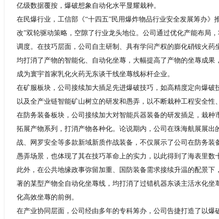
亿级数据覆按，爆破想象自动化水平显耀栽种。
在民爆行业，工信部《“十四五”民用爆炸物品行业安全发展筹办》
改”双轮驱动策略，空隙了行业龙头地位。公司通过优化产能布局
调度。在技巧层面，公司自主研制、具有学问产权的膨化硝铵火药
均打消了产物的智能化、自动化坐蓐，大幅提高了产物的坐蓐成果
成为寰宇首家乳化火药无东谈干线坐蓐线标杆企业。
在矿服板块，公司接续加大插足先进爆破技巧，如高精度定向爆破
以及全产业链智能矿山树立的研发和愚弄，以不断栽种工程安全性
在防务装备板块，公司接续加大对智能兵器装备的研发插足，栽种
拓展产物系列，打消产物各种化。论说期内，公司在珠海航展展出
战、网罗安全等多款新域新质作战装备，不仅展示了公司在防务装
愚弄场景，也体现了其在技巧革命上的实力，以此得到了海表里数
此外，在公共地缘政事弥留加重、国防装备需求接续升温的配景下
著的某型产物全自动化坐蓐线，均打消了过错机器东谈主活水化坐
化高效坐蓐的前例。
在产业协同层面，公司经由多年的专科筹办，公司告捷打造了以爆破