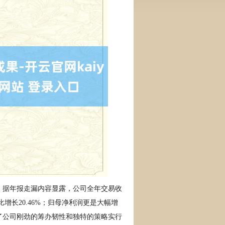
绩单。据年报走漏内容显露，公司全年交易收
，同比增长20.46%；归母净利润更是大幅增
彰显了公司刚劲的筹办韧性和独特的策略实行