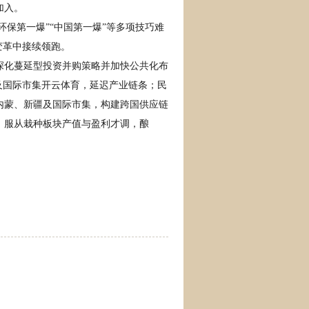
加入。
环保第一爆”“中国第一爆”等多项技巧难
变革中接续领跑。
续深化蔓延型投资并购策略并加快公共化布
及国际市集开云体育，延迟产业链条；民
内蒙、新疆及国际市集，构建跨国供应链
，服从栽种板块产值与盈利才调，酿