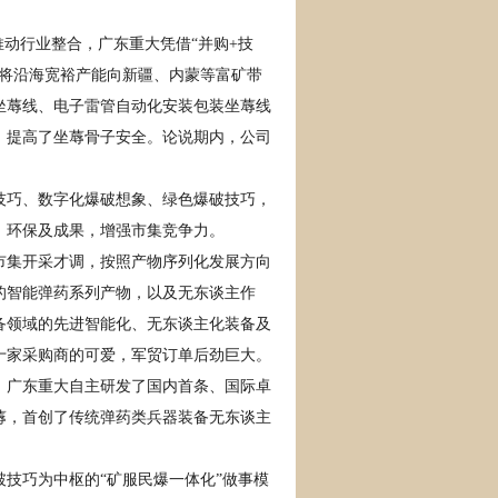
推动行业整合，广东重大凭借“并购+技
，将沿海宽裕产能向新疆、内蒙等富矿带
坐蓐线、电子雷管自动化安装包装坐蓐线
，提高了坐蓐骨子安全。论说期内，公司
技巧、数字化爆破想象、绿色爆破技巧，
、环保及成果，增强市集竞争力。
市集开采才调，按照产物序列化发展方向
的智能弹药系列产物，以及无东谈主作
备领域的先进智能化、无东谈主化装备及
十家采购商的可爱，军贸订单后劲巨大。
，广东重大自主研发了国内首条、国际卓
蓐，首创了传统弹药类兵器装备无东谈主
技巧为中枢的“矿服民爆一体化”做事模