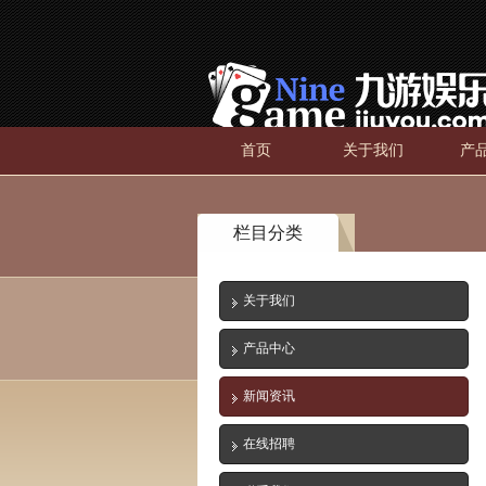
首页
关于我们
产
栏目分类
关于我们
产品中心
新闻资讯
在线招聘