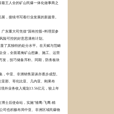
容最王人全的矿山民爆一体化做事商之
拓展，接续书写着行业发展的新篇章。
，广东重大司凭借“国有控股+料理层参
与风险可控的好意思满有计划。
分彰显了其独特的处分水平。在天赋与范畴
赋企业，全面遮掩矿山想象、施工、运营
34万发，技巧储备浑朴。同期，防务板块
市集，中亚、非洲销售渠谈亦逐步成型。
圭亚那、哥伦比亚、几内亚、刚果布
外业务收入规划13.56亿元，较上年
博士后使命站，实施“雏鹰-飞鹰-精
，公司也积极布局中亚、非洲区域民爆物