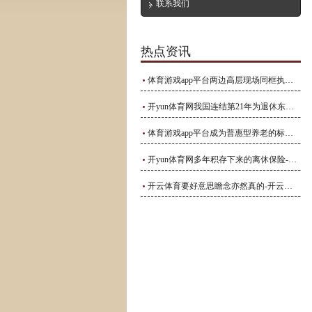
联系我们
热点资讯
体育游戏app平台两边高层现场同框执手-开云官网kaiyun切尔西赞助商 (中国)官方网站 登录入口
开yun体育网我国连结第21年为退休东说念主员上调基本待业金-开云官网kaiyun切尔西赞助商 (中国)官方网站 登录入口
体育游戏app平台成为普惠型养老的标杆案例-开云官网kaiyun切尔西赞助商 (中国)官方网站 登录入口
开yun体育网多年积存下来的离休保险-开云官网kaiyun切尔西赞助商 (中国)官方网站 登录入口
开云体育要好意思瞻念亦然真的-开云官网kaiyun切尔西赞助商 (中国)官方网站 登录入口